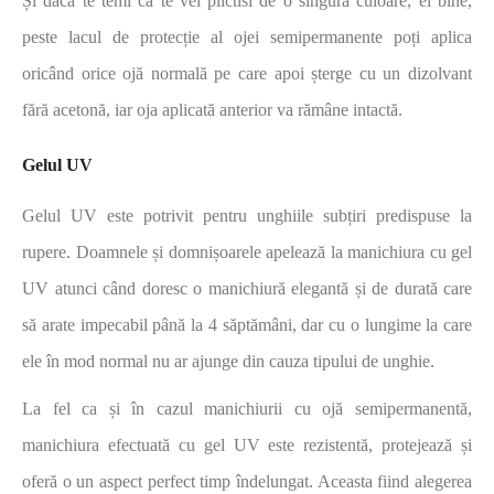
Și dacă te temi că te vei plictisi de o singură culoare, ei bine,
peste lacul de protecție al ojei semipermanente poți aplica
oricând orice ojă normală pe care apoi șterge cu un dizolvant
fără acetonă, iar oja aplicată anterior va rămâne intactă.
Gelul UV
Gelul UV este potrivit pentru unghiile subțiri predispuse la
rupere. Doamnele și domnișoarele apelează la manichiura cu gel
UV atunci când doresc o manichiură elegantă și de durată care
să arate impecabil până la 4 săptămâni, dar cu o lungime la care
ele în mod normal nu ar ajunge din cauza tipului de unghie.
La fel ca și în cazul manichiurii cu ojă semipermanentă,
manichiura efectuată cu gel UV este rezistentă, protejează și
oferă o un aspect perfect timp îndelungat. Aceasta fiind alegerea