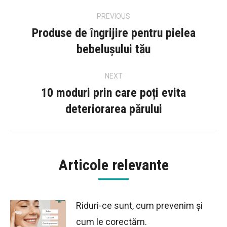
Post
PREVIOUS
navigation
Produse de îngrijire pentru pielea
Previous
bebelușului tău
post:
NEXT
10 moduri prin care poți evita
Next
deteriorarea părului
post:
Articole relevante
Riduri-ce sunt, cum prevenim și
cum le corectăm.