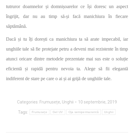
tutruror doamnelor și domnișoarelor ce își doresc un aspect
îngrijit, dar nu au timp să-și facă manichiura în fiecare
săptămână.
Dacă și tu îți dorești ca manichiura ta să arate impecabil, iar
unghiile tale să fie protejate petru a deveni mai rezistente în timp
atunci oricare dintre metodele prezentate mai sus este o soluție
eficientă și rapidă pentru nevoia ta. Alege să fii elegantă
indiferent de stare pe care o ai și ai grijă de unghiile tale.
Categories:
Frumusețe
,
Unghii
10 septembrie, 2019
Tags:
Frumusețe
Gel UV
Oja semipermanentă
Unghii