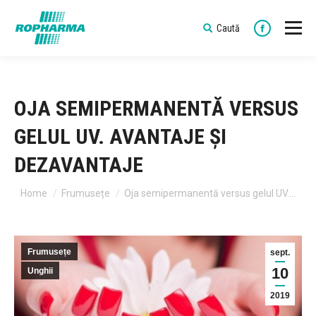
Caută
Search:
Faceboo
OJA SEMIPERMANENTĂ VERSUS
GELUL UV. AVANTAJE ȘI
DEZAVANTAJE
You are here:
Home
Frumusețe
Oja semipermanentă versus gelul UV.…
Frumusețe
sept.
10
Unghii
2019