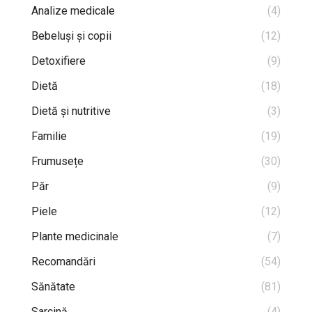
Analize medicale
(4)
Bebeluși și copii
(12)
Detoxifiere
(9)
Dietă
(18)
Dietă și nutritive
(3)
Familie
(19)
Frumusețe
(30)
Păr
(9)
Piele
(12)
Plante medicinale
(7)
Recomandări
(54)
Sănătate
(81)
Sarcină
(4)