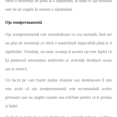
oferă o rezistență de până la 4 săptămâni, în timp ce oja normală
sare de pe unghie în maxim o săptămână.
Oja semipermanentă
Oja semipermanentă este asemănătoare cu cea normală, însă are
un plus de rezistență ce oferă o manichiură impecabilă până la 4
săptămâni. Totodată, un mare avantaj al acestei oje este faptul că
își păstrează intensitatea indiferent ce activități desfășori acasa
sau la muncă.
Un lucru pe care foarte puține doamne sau domnișoare îl știu
este acela că oja semipermanentă este recomandată acelor
persoane care au unghii casante sau exfoliate pentru că le proteja
și întări.