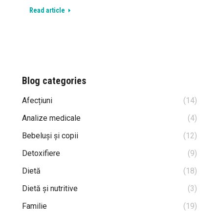
Read article
Blog categories
Afecțiuni
(14)
Analize medicale
(4)
Bebeluși și copii
(12)
Detoxifiere
(9)
Dietă
(18)
Dietă și nutritive
(3)
Familie
(19)