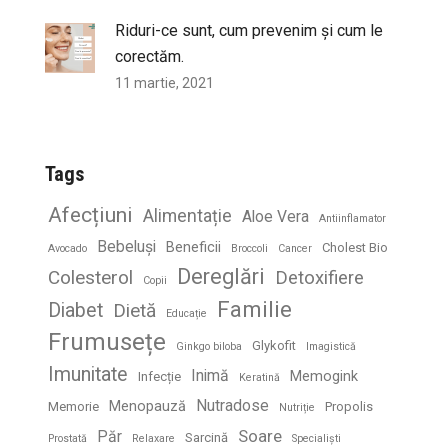
Riduri-ce sunt, cum prevenim și cum le
corectăm.
11 martie, 2021
Tags
Afecțiuni
Alimentație
Aloe Vera
Antiinflamator
Bebeluși
Beneficii
Cholest Bio
Avocado
Broccoli
Cancer
Dereglări
Colesterol
Detoxifiere
Copii
Familie
Diabet
Dietă
Educație
Frumusețe
Glykofit
Ginkgo biloba
Imagistică
Imunitate
Inimă
Memogink
Infecție
Keratină
Nutradose
Menopauză
Memorie
Propolis
Nutriție
Soare
Păr
Sarcină
Prostată
Relaxare
Specialiști