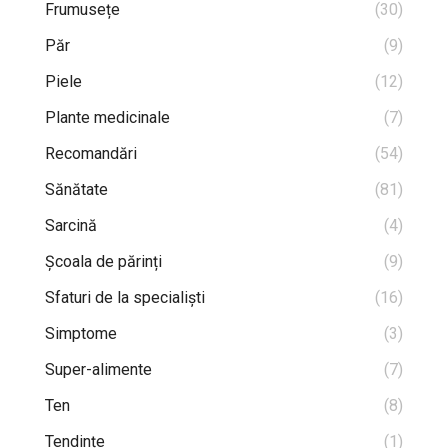
Frumusețe
(30)
Păr
(9)
Piele
(12)
Plante medicinale
(7)
Recomandări
(54)
Sănătate
(81)
Sarcină
(4)
Școala de părinți
(9)
Sfaturi de la specialiști
(16)
Simptome
(3)
Super-alimente
(7)
Ten
(8)
Tendințe
(1)