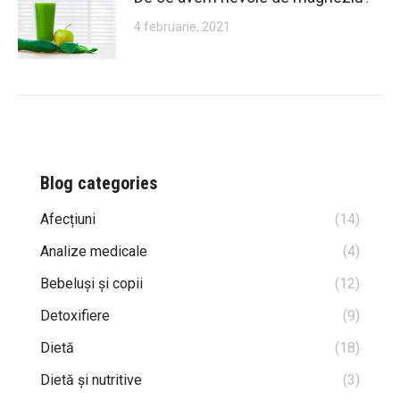
4 februarie, 2021
Blog categories
Afecțiuni
(14)
Analize medicale
(4)
Bebeluși și copii
(12)
Detoxifiere
(9)
Dietă
(18)
Dietă și nutritive
(3)