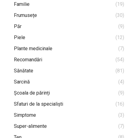
Familie
(19)
Frumusețe
(30)
Păr
(9)
Piele
(12)
Plante medicinale
(7)
Recomandări
(54)
Sănătate
(81)
Sarcină
(4)
Școala de părinți
(9)
Sfaturi de la specialiști
(16)
Simptome
(3)
Super-alimente
(7)
Ten
(8)