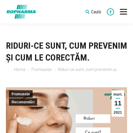
Caută
Search:
Faceboo
RIDURI-CE SUNT, CUM PREVENIM
ȘI CUM LE CORECTĂM.
You are here:
Home
Frumusețe
Riduri-ce sunt, cum prevenim și…
Frumusețe
mart.
11
Recomandări
2021