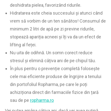
deshidrata pielea, favorizând ridurile.
Hidratarea este cheia succesului și atunci când
vrem să vorbim de un ten sănătos! Consumul de
minimum 2 litri de apă pe zi previne ridurile,
stopează apariția acneei și îți va da un efect de
lifting al feței.
Nu uita de odihnă. Un somn corect reduce
stresul și elimină câțiva ani de pe chipul tău.
În plus pentru o prevenție completă folosește
cele mai eficiente produse de îngrijire a tenului
din portofoliul Ropharma, pe care le poți
achiziționa direct din farmaciile fizice din țară
sau de pe
ropharma.ro
Vei putea amâna câțiva ani, dacă vei avea puțină