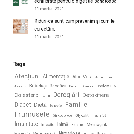
echilibrate pentru o digestie sănătoasă
11 martie, 2021
Riduri-ce sunt, cum prevenim și cum le
corectăm.
11 martie, 2021
Tags
Afecțiuni
Alimentație
Aloe Vera
Antiinflamator
Bebeluși
Beneficii
Cholest Bio
Avocado
Broccoli
Cancer
Dereglări
Colesterol
Detoxifiere
Copii
Familie
Diabet
Dietă
Educație
Frumusețe
Glykofit
Ginkgo biloba
Imagistică
Imunitate
Inimă
Memogink
Infecție
Keratină
Nutradose
Menopauză
Memorie
Propolis
Nutriție