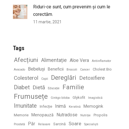
Riduri-ce sunt, cum prevenim și cum le
corectăm.
11 martie, 2021
Tags
Afecțiuni
Alimentație
Aloe Vera
Antiinflamator
Bebeluși
Beneficii
Cholest Bio
Avocado
Broccoli
Cancer
Dereglări
Colesterol
Detoxifiere
Copii
Familie
Diabet
Dietă
Educație
Frumusețe
Glykofit
Ginkgo biloba
Imagistică
Imunitate
Inimă
Memogink
Infecție
Keratină
Nutradose
Menopauză
Memorie
Propolis
Nutriție
Soare
Păr
Sarcină
Prostată
Relaxare
Specialiști