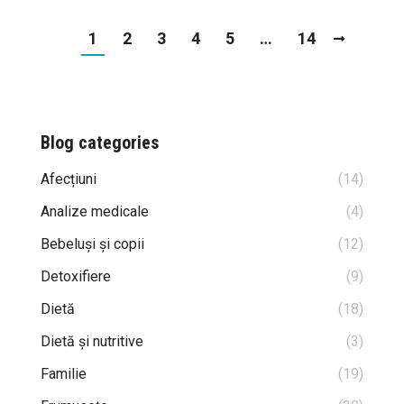
1
2
3
4
5
…
14
Blog categories
Afecțiuni
(14)
Analize medicale
(4)
Bebeluși și copii
(12)
Detoxifiere
(9)
Dietă
(18)
Dietă și nutritive
(3)
Familie
(19)