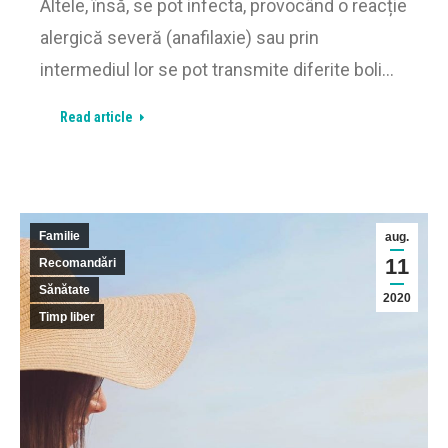
Altele, însă, se pot infecta, provocând o reacție
alergică severă (anafilaxie) sau prin
intermediul lor se pot transmite diferite boli…
Read article
Familie
aug.
11
Recomandări
Sănătate
2020
Timp liber