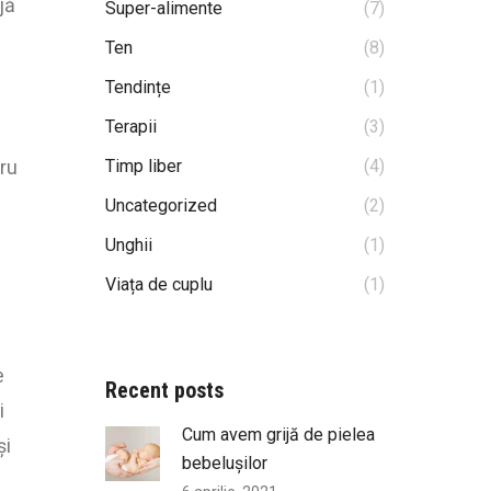
jă
Super-alimente
(7)
Ten
(8)
Tendințe
(1)
Terapii
(3)
Timp liber
(4)
tru
Uncategorized
(2)
Unghii
(1)
Viața de cuplu
(1)
e
Recent posts
i
Cum avem grijă de pielea
și
bebelușilor