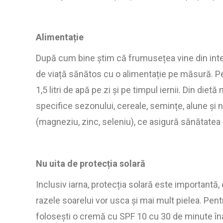
Alimentație
După cum bine știm că frumusețea vine din interior
de viață sănătos cu o alimentație pe măsură. P
1,5 litri de apă pe zi și pe timpul iernii. Din di
specifice sezonului, cereale, semințe, alune și n
(magneziu, zinc, seleniu), ce asigură sănătatea p
Nu uita de protecția solară
Inclusiv iarna, protecția solară este importantă,
razele soarelui vor usca și mai mult pielea. Pent
folosești o cremă cu SPF 10 cu 30 de minute înai