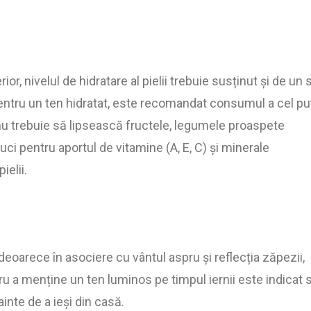
, nivelul de hidratare al pielii trebuie susținut și de un s
entru un ten hidratat, este recomandat consumul a cel pu
etă nu trebuie să lipsească fructele, legumele proaspete
uci pentru aportul de vitamine (A, E, C) și minerale
ielii.
 deoarece în asociere cu vântul aspru și reflecția zăpezii,
ru a menține un ten luminos pe timpul iernii este indicat 
nte de a ieși din casă.