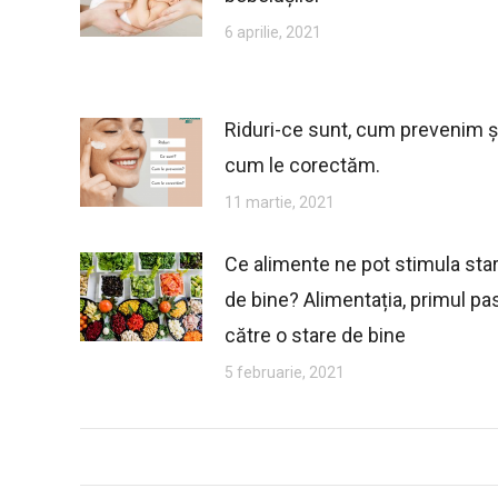
6 aprilie, 2021
Riduri-ce sunt, cum prevenim ș
cum le corectăm.
11 martie, 2021
Ce alimente ne pot stimula sta
de bine? Alimentația, primul pa
către o stare de bine
5 februarie, 2021