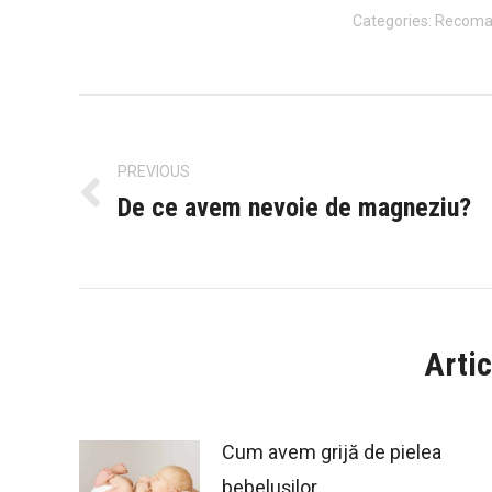
Categories:
Recoma
Post
navigation
PREVIOUS
De ce avem nevoie de magneziu?
Previous
post:
Artic
Cum avem grijă de pielea
bebelușilor