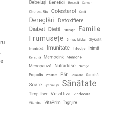
Bebeluși
Beneficii
Broccoli
Cancer
Colesterol
Cholest Bio
Copii
Dereglări
Detoxifiere
Familie
Diabet
Dietă
Educație
Frumusețe
Glykofit
Ginkgo biloba
tru
Imunitate
Inimă
Infecție
Imagistică
.
Memogink
Memorie
Keratină
de
Nutradose
Menopauză
Nutriție
Păr
Propolis
Sarcină
Prostată
Relaxare
Sănătate
Soare
Specialiști
Verattiva
Timp liber
Vindecare
VitaPrim
Îngrijire
Vitamine