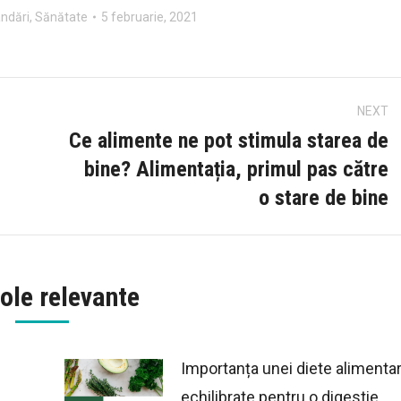
ndări
,
Sănătate
5 februarie, 2021
NEXT
Ce alimente ne pot stimula starea de
bine? Alimentația, primul pas către
Next
o stare de bine
post:
ole relevante
Importanța unei diete alimenta
echilibrate pentru o digestie