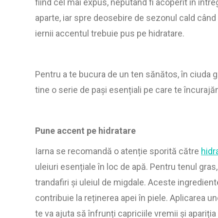
fiind cel mai expus, neputând fi acoperit în înt
aparte, iar spre deosebire de sezonul cald când 
iernii accentul trebuie pus pe hidratare.
Pentru a te bucura de un ten sănătos, în ciuda 
tine o serie de pași esențiali pe care te încurajă
Pune accent pe hidratare
Iarna se recomandă o atenție sporită către
hidr
uleiuri esențiale în loc de apă. Pentru tenul gras,
trandafiri și uleiul de migdale. Aceste ingredie
contribuie la reținerea apei în piele. Aplicarea un
te va ajuta să înfrunți capriciile vremii și apariția 