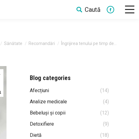
Caută
Search:
Facebook
re here:
Sănătate
Recomandări
Îngrijirea tenului pe timp de…
.
Blog categories
Afecțiuni
(14)
1
Analize medicale
(4)
Bebeluși și copii
(12)
Detoxifiere
(9)
Dietă
(18)