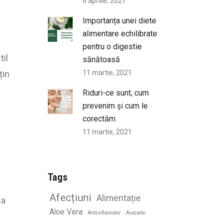
6 aprilie, 2021
Importanța unei diete
alimentare echilibrate
pentru o digestie
til
sănătoasă
11 martie, 2021
țin
Riduri-ce sunt, cum
prevenim și cum le
corectăm.
11 martie, 2021
Tags
Afecțiuni
Alimentație
sa
Aloe Vera
Antiinflamator
Avocado