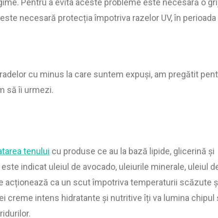
regime. Pentru a evita aceste probleme este necesară o gri
este necesară protecția împotriva razelor UV, în perioada
gradelor cu minus la care suntem expuși, am pregătit pen
m să îi urmezi.
atarea tenului
cu produse ce au la bază lipide, glicerină și
 este indicat uleiul de avocado, uleiurile minerale, uleiul d
nte acționează ca un scut împotriva temperaturii scăzute ș
ei creme intens hidratante și nutritive îți va lumina chipul 
ridurilor.