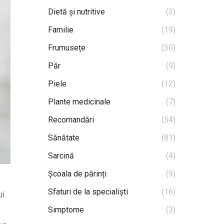
Dietă și nutritive
(3)
Familie
(19)
Frumusețe
(30)
Păr
(9)
Piele
(12)
Plante medicinale
(7)
Recomandări
(54)
Sănătate
(81)
Sarcină
(4)
Școala de părinți
(9)
Sfaturi de la specialiști
(16)
ui
Simptome
(3)