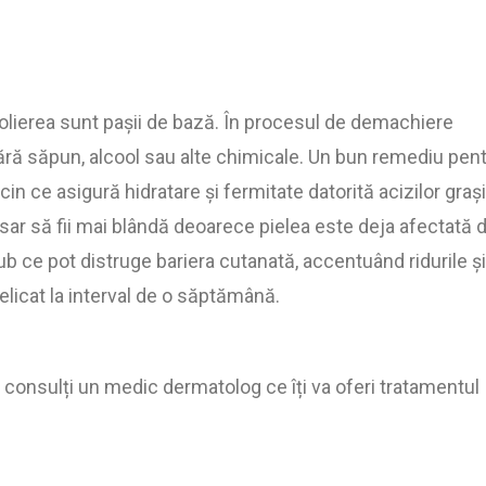
olierea sunt pașii de bază. În procesul de demachiere
ă săpun, alcool sau alte chimicale. Un bun remediu pen
icin ce asigură hidratare și fermitate datorită acizilor grași
sar să fii mai blândă deoarece pielea este deja afectată 
b ce pot distruge bariera cutanată, accentuând ridurile și
elicat la interval de o săptămână.
consulți un medic dermatolog ce îți va oferi tratamentul