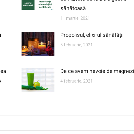
sănătoasă
11 martie, 2021
i
Propolisul, elixirul sănătății
5 februarie, 2021
rea
De ce avem nevoie de magnez
s
4 februarie, 2021