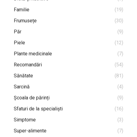
Familie
(19)
Frumusețe
(30)
Păr
(9)
Piele
(12)
Plante medicinale
(7)
Recomandări
(54)
Sănătate
(81)
Sarcină
(4)
Școala de părinți
(9)
Sfaturi de la specialiști
(16)
Simptome
(3)
Super-alimente
(7)