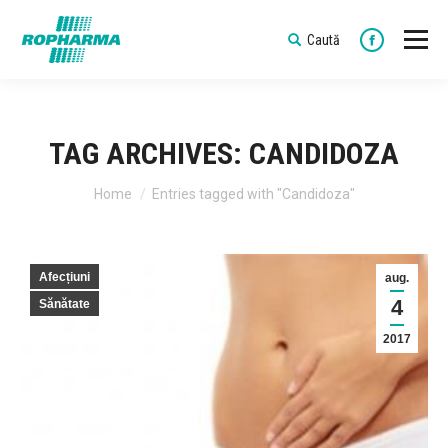
Caută
Search:
Faceboo
TAG ARCHIVES:
CANDIDOZA
You are here:
Home
Entries tagged with "Candidoza"
Afecțiuni
aug.
4
Sănătate
2017