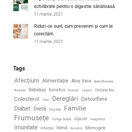
echilibrate pentru o digestie sănătoasă
11 martie, 2021
Riduri-ce sunt, cum prevenim și cum le
corectăm.
11 martie, 2021
Tags
Afecțiuni
Alimentație
Aloe Vera
Antiinflamator
Bebeluși
Beneficii
Cholest Bio
Avocado
Broccoli
Cancer
Dereglări
Colesterol
Detoxifiere
Copii
Familie
Diabet
Dietă
Educație
Frumusețe
Glykofit
Ginkgo biloba
Imagistică
Imunitate
Inimă
Memogink
Infecție
Keratină