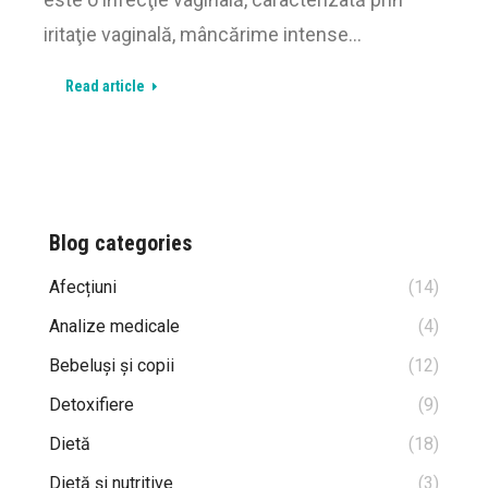
iritaţie vaginală, mâncărime intense…
Read article
Blog categories
Afecțiuni
(14)
Analize medicale
(4)
Bebeluși și copii
(12)
Detoxifiere
(9)
Dietă
(18)
Dietă și nutritive
(3)