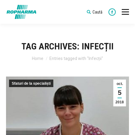
Caută
Search:
Faceboo
TAG ARCHIVES:
INFECȚII
You are here:
Home
Entries tagged with "Infecții"
Sfaturi de la specialiști
oct.
5
2018