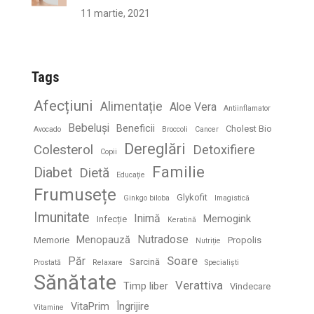
11 martie, 2021
Tags
Afecțiuni
Alimentație
Aloe Vera
Antiinflamator
Bebeluși
Beneficii
Cholest Bio
Avocado
Broccoli
Cancer
Dereglări
Colesterol
Detoxifiere
Copii
Familie
Diabet
Dietă
Educație
Frumusețe
Glykofit
Ginkgo biloba
Imagistică
Imunitate
Inimă
Memogink
Infecție
Keratină
Nutradose
Menopauză
Memorie
Propolis
Nutriție
Soare
Păr
Sarcină
Prostată
Relaxare
Specialiști
Sănătate
Verattiva
Timp liber
Vindecare
VitaPrim
Îngrijire
Vitamine