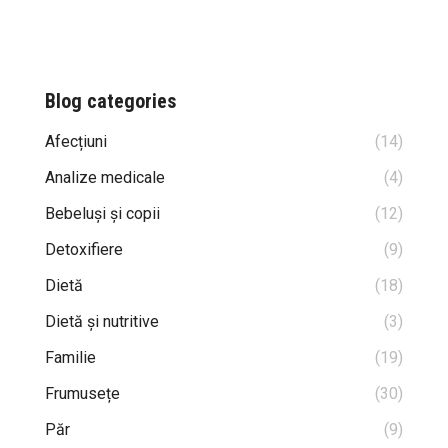
Blog categories
Afecțiuni
(14)
Analize medicale
(4)
Bebeluși și copii
(12)
Detoxifiere
(9)
Dietă
(18)
Dietă și nutritive
(3)
Familie
(19)
Frumusețe
(30)
Păr
(9)