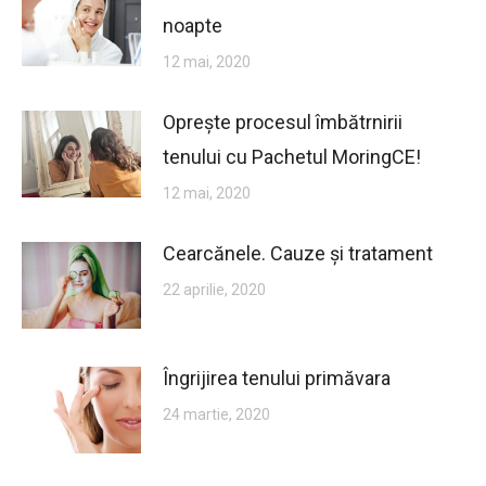
noapte
12 mai, 2020
Oprește procesul îmbătrnirii
tenului cu Pachetul MoringCE!
12 mai, 2020
Cearcănele. Cauze și tratament
22 aprilie, 2020
Îngrijirea tenului primăvara
24 martie, 2020