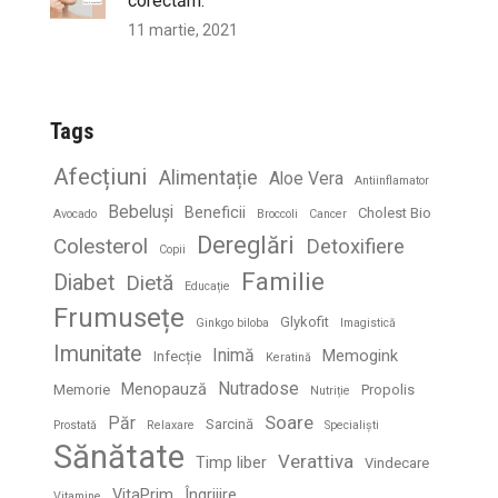
corectăm.
11 martie, 2021
Tags
Afecțiuni
Alimentație
Aloe Vera
Antiinflamator
Bebeluși
Beneficii
Cholest Bio
Avocado
Broccoli
Cancer
Dereglări
Colesterol
Detoxifiere
Copii
Familie
Diabet
Dietă
Educație
Frumusețe
Glykofit
Ginkgo biloba
Imagistică
Imunitate
Inimă
Memogink
Infecție
Keratină
Nutradose
Menopauză
Memorie
Propolis
Nutriție
Soare
Păr
Sarcină
Prostată
Relaxare
Specialiști
Sănătate
Verattiva
Timp liber
Vindecare
VitaPrim
Îngrijire
Vitamine