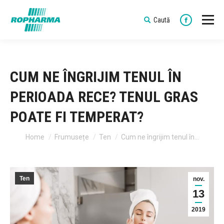
Caută
Search:
Faceboo
CUM NE ÎNGRIJIM TENUL ÎN
PERIOADA RECE? TENUL GRAS
POATE FI TEMPERAT?
You are here:
Home
Frumusețe
Ten
Cum ne îngrijim tenul în…
Ten
nov.
13
2019