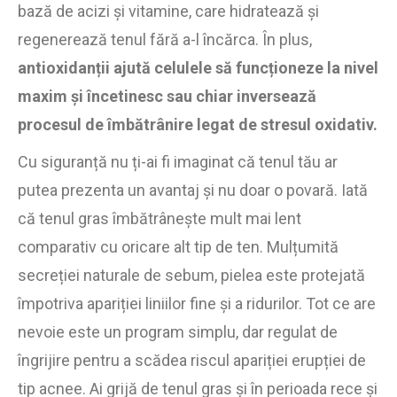
bază de acizi și vitamine, care hidratează și
regenerează tenul fără a-l încărca. În plus,
antioxidanții ajută celulele să funcționeze la nivel
maxim și încetinesc sau chiar inversează
procesul de îmbătrânire legat de stresul oxidativ.
Cu siguranță nu ți-ai fi imaginat că tenul tău ar
putea prezenta un avantaj și nu doar o povară. Iată
că tenul gras îmbătrânește mult mai lent
comparativ cu oricare alt tip de ten. Mulțumită
secreției naturale de sebum, pielea este protejată
împotriva apariției liniilor fine și a ridurilor. Tot ce are
nevoie este un program simplu, dar regulat de
îngrijire pentru a scădea riscul apariției erupției de
tip acnee. Ai grijă de tenul gras și în perioada rece și