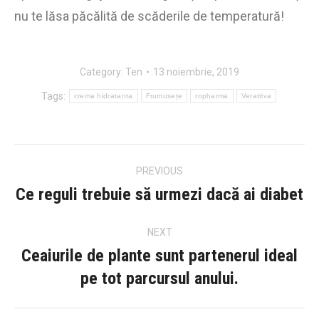
nu te lăsa păcălită de scăderile de temperatură!
Category:
Ten
13 noiembrie, 2019
Tags:
crema hidratanta
Frumusețe
ropharma
Verattiva
Post
PREVIOUS
navigation
Ce reguli trebuie să urmezi dacă ai diabet
Previous
post:
NEXT
Ceaiurile de plante sunt partenerul ideal
Next
pe tot parcursul anului.
post: