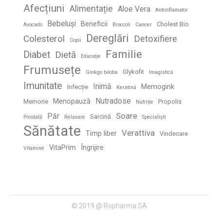
Afecțiuni
Alimentație
Aloe Vera
Antiinflamator
Bebeluși
Beneficii
Cholest Bio
Avocado
Broccoli
Cancer
Dereglări
Colesterol
Detoxifiere
Copii
Familie
Diabet
Dietă
Educație
Frumusețe
Glykofit
Ginkgo biloba
Imagistică
Imunitate
Inimă
Memogink
Infecție
Keratină
Nutradose
Menopauză
Memorie
Propolis
Nutriție
Soare
Păr
Sarcină
Prostată
Relaxare
Specialiști
Sănătate
Verattiva
Timp liber
Vindecare
VitaPrim
Îngrijire
Vitamine
© 2019 @ Ropharma SA