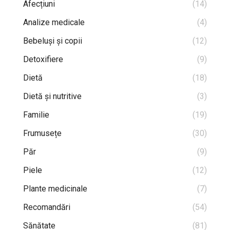
Afecțiuni
(14)
Analize medicale
(4)
Bebeluși și copii
(12)
Detoxifiere
(9)
Dietă
(18)
Dietă și nutritive
(3)
Familie
(19)
Frumusețe
(30)
Păr
(9)
Piele
(12)
Plante medicinale
(7)
Recomandări
(54)
Sănătate
(81)