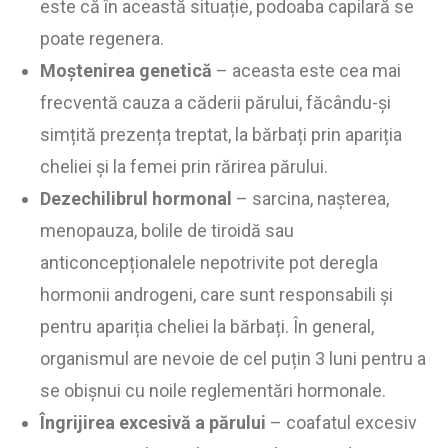
este că în această situație, podoaba capilară se
poate regenera.
Moștenirea genetică
– aceasta este cea mai
frecventă cauza a căderii părului, făcându-și
simțită prezența treptat, la bărbați prin apariția
cheliei și la femei prin rărirea părului.
Dezechilibrul hormonal
– sarcina, nașterea,
menopauza, bolile de tiroidă sau
anticoncepționalele nepotrivite pot deregla
hormonii androgeni, care sunt responsabili și
pentru apariția cheliei la bărbați. În general,
organismul are nevoie de cel puțin 3 luni pentru a
se obișnui cu noile reglementări hormonale.
Îngrijirea excesivă a părului
– coafatul excesiv