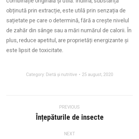
combinație originală și utilă. Inulina, substanță
obținută prin extracție, este utilă prin senzația de
sațietate pe care o determină, fără a crește nivelul
de zahăr din sânge sau a mări numărul de calorii. În
plus, reduce apetitul, are proprietăți energizante și
este lipsit de toxicitate.
Category:
Dietă și nutritive
25 august, 2020
Post
PREVIOUS
navigation
Înțepăturile de insecte
Previous
post:
NEXT