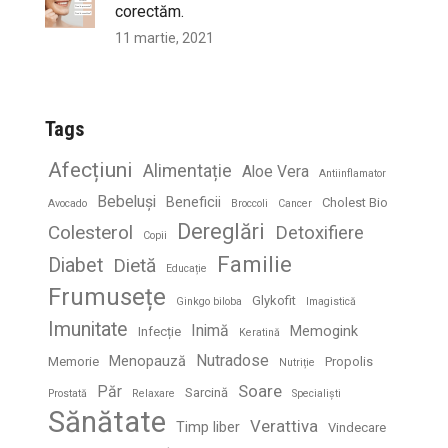
corectăm.
11 martie, 2021
Tags
Afecțiuni
Alimentație
Aloe Vera
Antiinflamator
Bebeluși
Beneficii
Cholest Bio
Avocado
Broccoli
Cancer
Dereglări
Colesterol
Detoxifiere
Copii
Familie
Diabet
Dietă
Educație
Frumusețe
Glykofit
Ginkgo biloba
Imagistică
Imunitate
Inimă
Memogink
Infecție
Keratină
Nutradose
Menopauză
Memorie
Propolis
Nutriție
Soare
Păr
Sarcină
Prostată
Relaxare
Specialiști
Sănătate
Verattiva
Timp liber
Vindecare