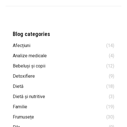
Blog categories
Afecțiuni
(14)
Analize medicale
(4)
Bebeluși și copii
(12)
Detoxifiere
(9)
Dietă
(18)
Dietă și nutritive
(3)
Familie
(19)
Frumusețe
(30)