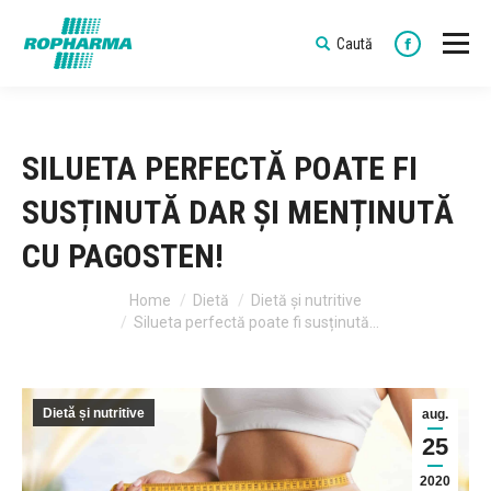
Caută
Search:
Faceboo
SILUETA PERFECTĂ POATE FI
SUSȚINUTĂ DAR ȘI MENȚINUTĂ
CU PAGOSTEN!
You are here:
Home
Dietă
Dietă și nutritive
Silueta perfectă poate fi susținută…
Dietă și nutritive
aug.
25
2020