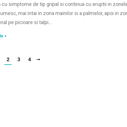
cu simptome de tip gripal si continua cu eruptii in zonel
umesc, mai intai in zona mainilor si a palmelor, apoi in zo
final pe picioare si talpi…
le
2
3
4