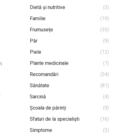
Dietă și nutritive
(3)
Familie
(19)
Frumusețe
(30)
Păr
(9)
Piele
(12)
n
Plante medicinale
(7)
Recomandări
(54)
Sănătate
(81)
,
Sarcină
(4)
Școala de părinți
(9)
Sfaturi de la specialiști
(16)
Simptome
(3)