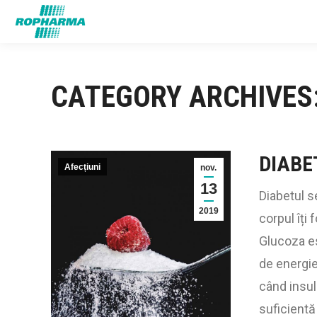
CATEGORY ARCHIVES
DIABE
Afecțiuni
nov.
13
Diabetul s
2019
corpul îți
Glucoza es
de energie
când insul
suficientă