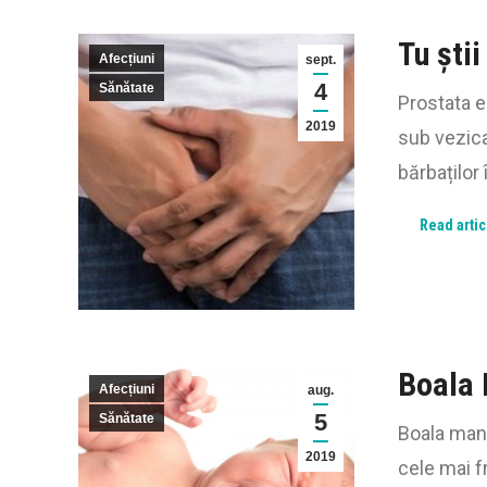
Tu știi
Afecțiuni
sept.
4
Sănătate
Prostata e
2019
sub vezica
bărbaților
Read artic
Boala 
Afecțiuni
aug.
5
Sănătate
Boala mana
2019
cele mai f