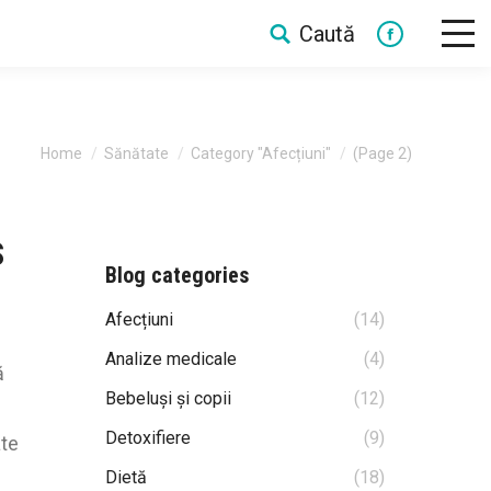
Caută
Search:
Facebook
You are here:
Home
Sănătate
Category "Afecțiuni"
(Page 2)
S
Blog categories
Afecțiuni
(14)
Analize medicale
(4)
ă
Bebeluși și copii
(12)
Detoxifiere
(9)
ate
Dietă
(18)