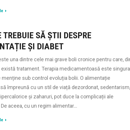
le
 TREBUIE SĂ ȘTII DESPRE
NTAȚIE ȘI DIABET
ste una dintre cele mai grave boli cronice pentru care, di
u există tratament. Terapia medicamentoasă este singura
 menține sub control evoluția bolii. O alimentație
ă împreună cu un stil de viață dezordonat, sedentarism
ipercalorice și zaharuri, pot duce la complicații ale
. De aceea, cu un regim alimentar…
le