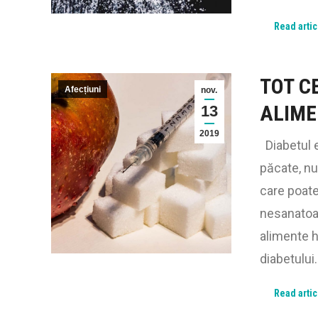
Read artic
TOT CE
Afecțiuni
nov.
ALIME
13
2019
Diabetul e
păcate, n
care poate
nesanatoas
alimente h
diabetului
Read artic