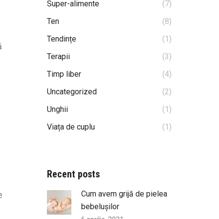
Super-alimente
(7)
Ten
(8)
Tendințe
(1)
ă
Terapii
(3)
Timp liber
(4)
Uncategorized
(2)
Unghii
(1)
Viața de cuplu
(1)
Recent posts
Cum avem grijă de pielea
e
bebelușilor