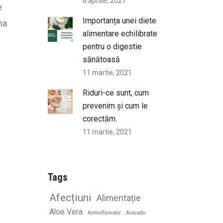
6 aprilie, 2021
e
Importanța unei diete
na
alimentare echilibrate
pentru o digestie
sănătoasă
11 martie, 2021
Riduri-ce sunt, cum
prevenim și cum le
corectăm.
11 martie, 2021
Tags
Afecțiuni
Alimentație
Aloe Vera
Antiinflamator
Avocado