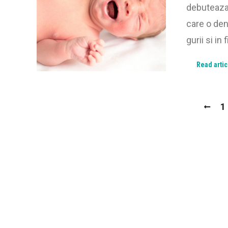
debuteaza 
care o den
gurii si in 
Read artic
1