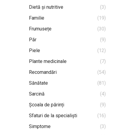
Dietă și nutritive
(3)
Familie
(19)
Frumusețe
(30)
Păr
(9)
Piele
(12)
Plante medicinale
(7)
Recomandări
(54)
Sănătate
(81)
Sarcină
(4)
Școala de părinți
(9)
Sfaturi de la specialiști
(16)
Simptome
(3)