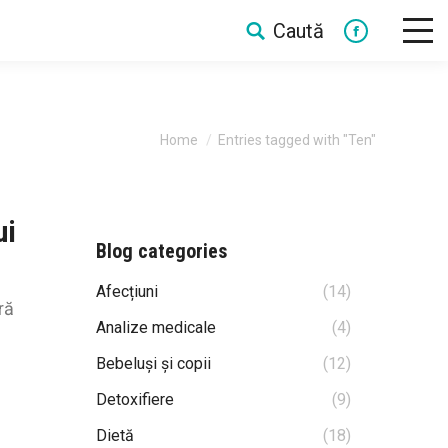
Caută
Search:
Facebook
You are here:
Home
Entries tagged with "Ten"
ui
Blog categories
Afecțiuni
(14)
ră
Analize medicale
(4)
Bebeluși și copii
(12)
Detoxifiere
(9)
Dietă
(18)