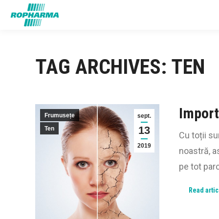
TAG ARCHIVES:
TEN
Import
Frumusețe
sept.
13
Ten
Cu toții s
2019
noastră, a
pe tot parc
Read artic