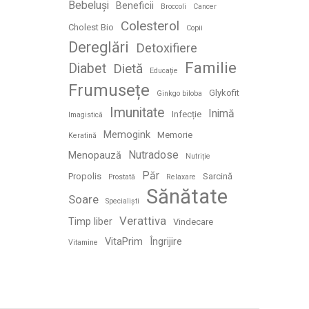
Bebeluși
Beneficii
Broccoli
Cancer
Colesterol
Cholest Bio
Copii
Dereglări
Detoxifiere
Familie
Diabet
Dietă
Educație
Frumusețe
Glykofit
Ginkgo biloba
Imunitate
Inimă
Infecție
Imagistică
Memogink
Memorie
Keratină
Nutradose
Menopauză
Nutriție
Păr
Propolis
Sarcină
Prostată
Relaxare
Sănătate
Soare
Specialiști
Verattiva
Timp liber
Vindecare
VitaPrim
Îngrijire
Vitamine