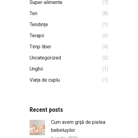
Super-alimente
(7)
Ten
(8)
Tendințe
(1)
Terapii
(3)
Timp liber
(4)
Uncategorized
(2)
Unghii
(1)
Viața de cuplu
(1)
Recent posts
Cum avem grijă de pielea
bebelușilor