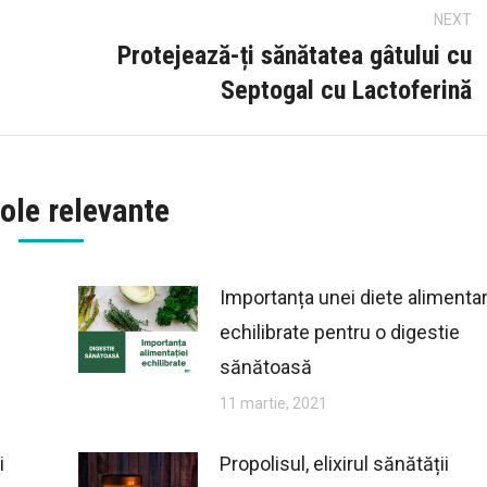
NEXT
Protejează-ți sănătatea gâtului cu
Next
Septogal cu Lactoferină
post:
ole relevante
Importanța unei diete alimenta
echilibrate pentru o digestie
sănătoasă
11 martie, 2021
i
Propolisul, elixirul sănătății