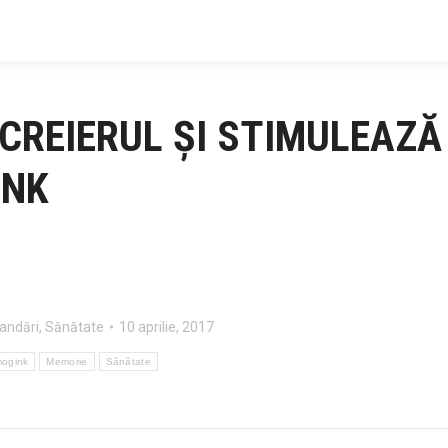
CREIERUL ȘI STIMULEAZĂ
INK
andări
,
Sănătate
10 aprilie, 2017
ogink
Memorie
Sănătate