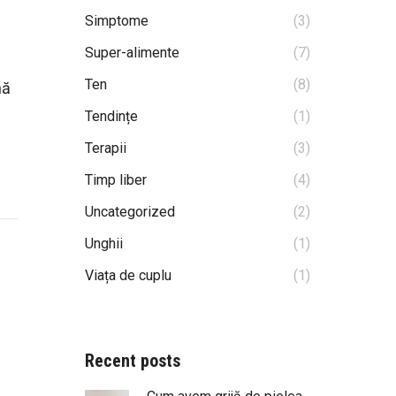
Simptome
(3)
Super-alimente
(7)
Ten
(8)
nă
Tendințe
(1)
Terapii
(3)
Timp liber
(4)
Uncategorized
(2)
Unghii
(1)
Viața de cuplu
(1)
Recent posts