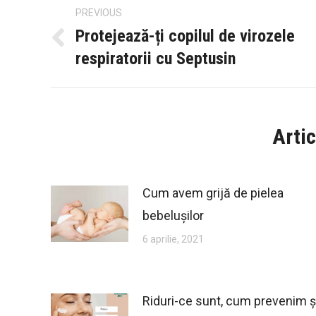
Post
PREVIOUS
navigation
Protejează-ți copilul de virozele
Previous
respiratorii cu Septusin
post:
Artic
Cum avem grijă de pielea
bebelușilor
6 aprilie, 2021
Riduri-ce sunt, cum prevenim ș