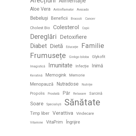
Afecțiuni
Alimentație
Aloe Vera
Antiinflamator
Avocado
Bebeluși
Beneficii
Broccoli
Cancer
Colesterol
Cholest Bio
Copii
Dereglări
Detoxifiere
Familie
Diabet
Dietă
Educație
Frumusețe
Glykofit
Ginkgo biloba
Imunitate
Inimă
Infecție
Imagistică
Memogink
Memorie
Keratină
Nutradose
Menopauză
Nutriție
Păr
Propolis
Sarcină
Prostată
Relaxare
Sănătate
Soare
Specialiști
Verattiva
Timp liber
Vindecare
VitaPrim
Îngrijire
Vitamine