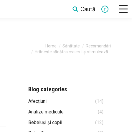
Caută
Search:
Facebook
You are here:
Home
Sănătate
Recomandări
Hrănește sănătos creierul și stimulează…
Blog categories
Afecțiuni
(14)
Analize medicale
(4)
Bebeluși și copii
(12)