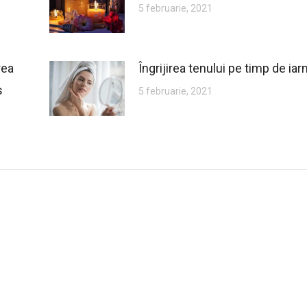
5 februarie, 2021
rea
Îngrijirea tenului pe timp de iar
s
5 februarie, 2021