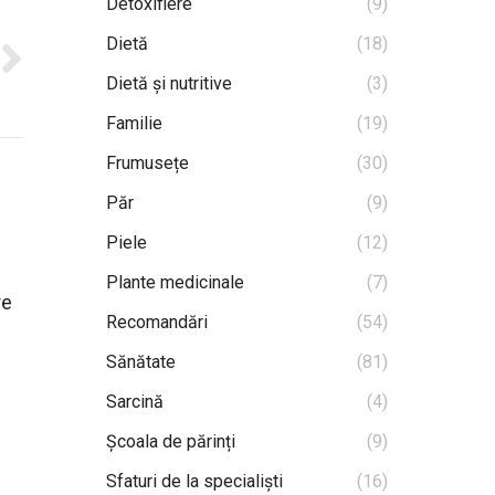
Detoxifiere
(9)
Dietă
(18)
Dietă și nutritive
(3)
Familie
(19)
Frumusețe
(30)
Păr
(9)
Piele
(12)
Plante medicinale
(7)
re
Recomandări
(54)
Sănătate
(81)
Sarcină
(4)
Școala de părinți
(9)
Sfaturi de la specialiști
(16)