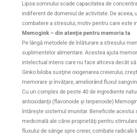
Lipsa somnului scade capacitatea de concentrar
indiferent de domeniul de activitate. De aceea,
combatere a stresului, motiv pentru care este i
Memogink – din atenţie pentru memoria ta
Pe lângă metodele de înlăturare a stresului me
suplimentelor alimentare. Acestea ajuta memoria
intelectual intens care nu face altceva decât 
Ginko biloba susţine oxigenarea creierului, creş
memorare şi învăţare, ameliorând fluxul sangvin
Cu un complex de peste 40 de ingrediente natura
antioxidanţii (flavonoide şi terpenoide) Memog
întăreşte sistemul imunitar. Beneficiile acestui
medicinală ale cărei proprietăţi pentru stimula
fluxului de sânge spre creier, combate radicalii 