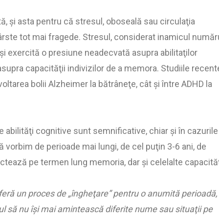
 şi asta pentru că stresul, oboseală sau circulaţia
vârste tot mai fragede. Stresul, considerat inamicul număr
 şi exercită o presiune neadecvată asupra abilitaţilor
upra capacităţii indivizilor de a memora. Studiile recent
voltarea bolii Alzheimer la bătrâneţe, cât şi între ADHD la
abilităţi cognitive sunt semnificative, chiar şi în cazurile
vorbim de perioade mai lungi, de cel puţin 3-6 ani, de
ectează pe termen lung memoria, dar şi celelalte capacită
uferă un proces de „îngheţare” pentru o anumită perioadă,
l să nu îşi mai amintească diferite nume sau situaţii pe