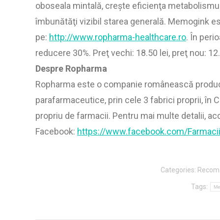
oboseala mintală, creşte eficienţa metabolismul
îmbunătăţi vizibil starea generală. Memogink es
pe:
http://www.ropharma-healthcare.ro
. În per
reducere 30%. Preţ vechi: 18.50 lei, preţ nou: 12.
Despre Ropharma
Ropharma este o companie românească producă
parafarmaceutice, prin cele 3 fabrici proprii, în 
propriu de farmacii. Pentru mai multe detalii, ac
Facebook:
https://www.facebook.com/Farmaci
Categories:
Recom
Tags:
Me