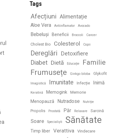
Tags
Afecțiuni
Alimentație
Aloe Vera
Antiinflamator
Avocado
Bebeluși
Beneficii
Broccoli
Cancer
rul
Colesterol
Cholest Bio
Copii
Dereglări
rt
Detoxifiere
Familie
Diabet
Dietă
Educație
Frumusețe
Glykofit
Ginkgo biloba
Imunitate
Inimă
Infecție
Imagistică
Memogink
Memorie
Keratină
Nutradose
Menopauză
Nutriție
Păr
Propolis
Sarcină
ă
Prostată
Relaxare
Sănătate
Soare
ea
Specialiști
Verattiva
Timp liber
Vindecare