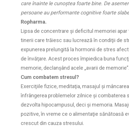
care înainte le cunoştea foarte bine. De asemen
persoane au performante cognitive foarte slabe, 
Ropharma.
Lipsa de concentrare şi deficitul memoriei apar to
tinerii care trăiesc sau lucrează în condiţii de st
expunerea prelungită la hormonii de stres afect
de învăţare. Acest proces împiedica buna funcţio
memorie, declanşând acele „avarii de memorie”
Cum combatem stresul?
Exerciţiile fizice, meditaţia, masajul şi mânca
înfrângerea problemelor zilnice şi combaterea str
dezvolta hipocampusul, deci şi memoria. Masajul a
pozitive, în vreme ce o alimentaţie sănătoasă ev
crescut din cauza stresului.