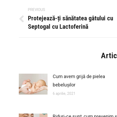
Post
PREVIOUS
navigation
Protejează-ți sănătatea gâtului cu
Previous
Septogal cu Lactoferină
post:
Artic
Cum avem grijă de pielea
bebelușilor
6 aprilie, 2021
Riduri-ce sunt, cum prevenim ș