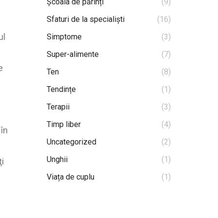
Școala de părinți
(9)
Sfaturi de la specialiști
(16)
ul
Simptome
(3)
Super-alimente
(7)
e
Ten
(8)
Tendințe
(1)
Terapii
(3)
Timp liber
(4)
 în
Uncategorized
(2)
Unghii
(1)
ţi
Viața de cuplu
(1)