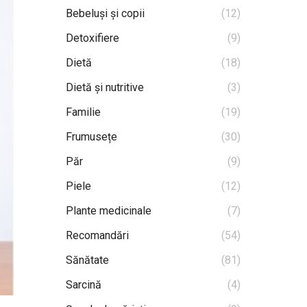
Bebeluși și copii
(12)
Detoxifiere
(9)
Dietă
(18)
Dietă și nutritive
(3)
Familie
(19)
Frumusețe
(30)
Păr
(9)
Piele
(12)
Plante medicinale
(7)
Recomandări
(54)
Sănătate
(81)
Sarcină
(4)