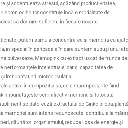
e şi accentuează stresul, scăzând productivitatea,
 un somn odihnitor constituie încă o modalitate de
ndicat să dormim suficient în fiecare noapte.
nţionate, putem stimula concentrarea şi memoria cu ajuto
, în special în perioadele în care suntem supuşi unui efo
să ne bulverseze. Memogink cu extract uscat de frunze de
te performanţele intelectuale, dar şi capacitatea de
 şi îmbunătăţind microcirculaţia.
le active în compoziţia sa, cele mai importante fiind
ink îmbunătăţeşte semnificativ memoria şi totodată
 supliment se datorează extractului de Ginko biloba, plant
rea memoriei sunt intens recunoscute: contribuie la mărir
liberi, dăunători organismului, reduce lipsa de energie şi