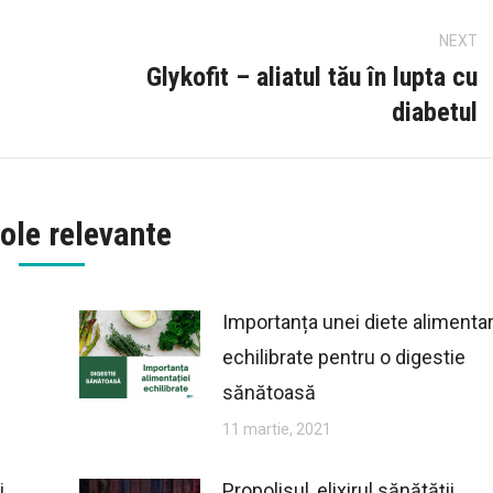
NEXT
Glykofit – aliatul tău în lupta cu
Next
diabetul
post:
ole relevante
Importanța unei diete alimenta
echilibrate pentru o digestie
sănătoasă
11 martie, 2021
i
Propolisul, elixirul sănătății