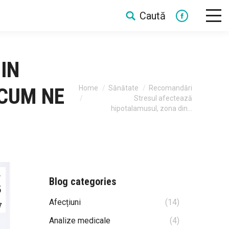
Caută
Search:
Facebook
IN
You are here:
Home
Sănătate
Recomandări
 CUM NE
Stresul afectează
hipotalamusul, zona din…
.
Blog categories
5
Afecțiuni
(14)
7
Analize medicale
(4)