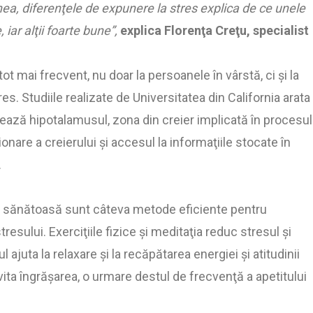
ea, diferenţele de expunere la stres explica de ce unele
iar alţii foarte bune”,
explica Florenţa Creţu, specialist
t mai frecvent, nu doar la persoanele în vârstă, ci şi la
res. Studiile realizate de Universitatea din California arata
ează hipotalamusul, zona din creier implicată în procesul
nare a creierului şi accesul la informaţiile stocate în
.
rea sănătoasă sunt câteva metode eficiente pentru
esului. Exerciţiile fizice şi meditaţia reduc stresul şi
juta la relaxare şi la recăpătarea energiei şi atitudinii
ita îngrăşarea, o urmare destul de frecvenţă a apetitului