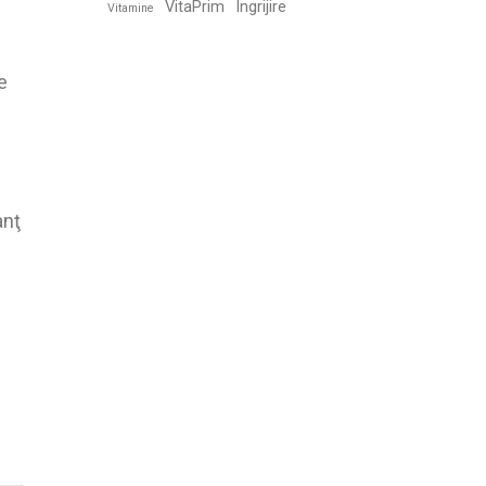
VitaPrim
Îngrijire
Vitamine
e
anţ