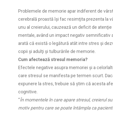
Problemele de memorie apar indiferent de vârstă,
cerebrală proastă îşi fac resimţita prezenta la 
unu al creierului, cauzează un deficit de atenţie
mentale, având un impact negativ semnificativ as
arată că există o legătură atât intre stres şi dez
copii şi adulţi şi tulburările de memorie.
Cum afectează stresul memoria?
Efectele negative asupra memoriei şi a celorlalte 
care stresul se manifesta pe termen scurt. Dacă 
expunere la stres, trebuie să ştim că acesta af
cognitive.
“
În momentele în care apare stresul, creierul s
motiv pentru care se poate întâmpla ca pacientu