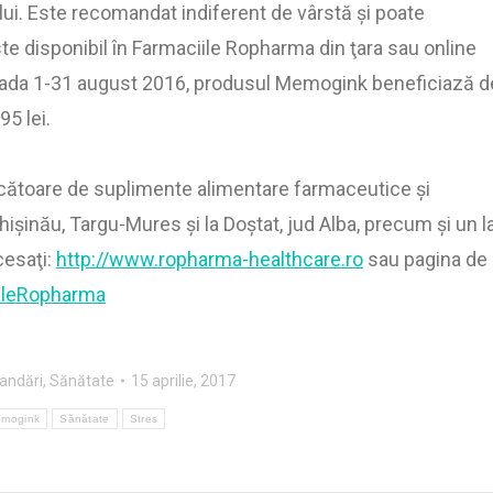
ui. Este recomandat indiferent de vârstă şi poate
te disponibil în Farmaciile Ropharma din ţara sau online
ioada 1-31 august 2016, produsul Memogink beneficiază d
95 lei.
toare de suplimente alimentare farmaceutice şi
Chişinău, Targu-Mures şi la Doştat, jud Alba, precum şi un l
cesaţi:
http://www.ropharma-healthcare.ro
sau pagina de
ileRopharma
andări
,
Sănătate
15 aprilie, 2017
mogink
Sănătate
Stres