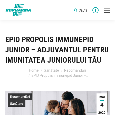
Caută
Search:
Faceboo
EPID PROPOLIS IMMUNEPID
JUNIOR – ADJUVANTUL PENTRU
IMUNITATEA JUNIORULUI TĂU
You are here:
Home
Sănătate
Recomandări
EPID Propolis Immunepid Junior –…
Recomandări
mai
4
Sănătate
2020