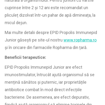
naturală a organismului. Pentru juniorii cu vârste
cuprinse între 2 și 12 ani este recomandat un
pliculeț dizolvat într-un pahar de apă dimineața, la
micul dejun.
Mai multe detalii despre EPID Propolis Immunepid
Junior găsești pe site-ul nostru
www.ropharma.ro
și în oricare din farmaciile Ropharma din țară.
Beneficii terapeutice:
EPID Propolis Immunepid Junior are efect
imunostimulator, întrucât ajută organismul să se
mențină sănătos și puternic, iar proprietățile
antibiotice combat în mod direct infecțiile
bacteriene. De asemenea, are efect depurativ,
fiindcă ajută organismul să elimine toxinele din