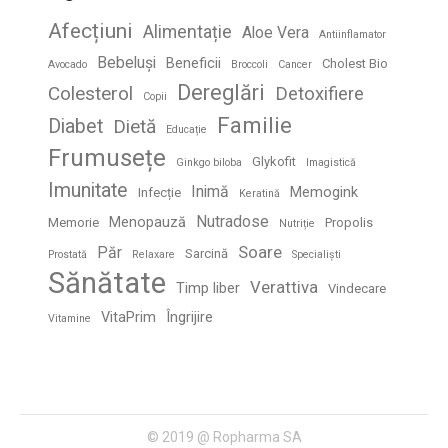
Afecțiuni
Alimentație
Aloe Vera
Antiinflamator
Bebeluși
Beneficii
Cholest Bio
Avocado
Broccoli
Cancer
Dereglări
Colesterol
Detoxifiere
Copii
Familie
Diabet
Dietă
Educație
Frumusețe
Glykofit
Ginkgo biloba
Imagistică
Imunitate
Inimă
Memogink
Infecție
Keratină
Nutradose
Menopauză
Memorie
Propolis
Nutriție
Soare
Păr
Sarcină
Prostată
Relaxare
Specialiști
Sănătate
Verattiva
Timp liber
Vindecare
VitaPrim
Îngrijire
Vitamine
© 2019 @ Ropharma SA