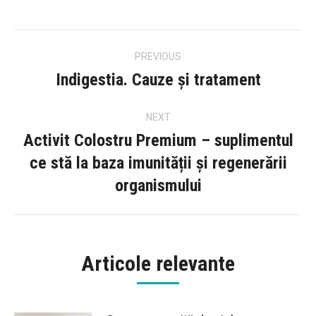
Post
PREVIOUS
navigation
Indigestia. Cauze și tratament
Previous
post:
NEXT
Activit Colostru Premium – suplimentul
ce stă la baza imunității și regenerării
Next
organismului
post:
Articole relevante