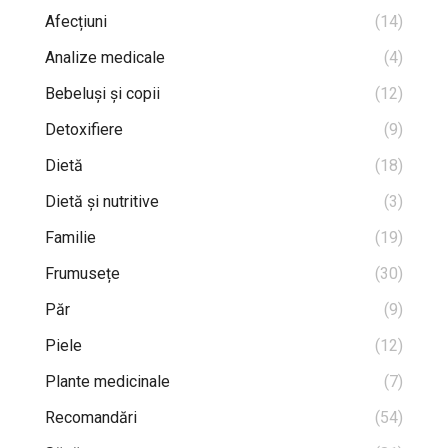
Afecțiuni
(14)
Analize medicale
(4)
Bebeluși și copii
(12)
Detoxifiere
(9)
Dietă
(18)
Dietă și nutritive
(3)
Familie
(19)
Frumusețe
(30)
Păr
(9)
Piele
(12)
Plante medicinale
(7)
Recomandări
(54)