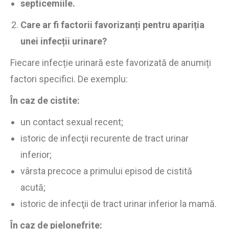
septicemiile.
Care ar fi factorii favorizanți pentru apariția
unei infecții urinare?
Fiecare infecție urinară este favorizată de anumiți
factori specifici. De exemplu:
În caz de cistite:
un contact sexual recent;
istoric de infecţii recurente de tract urinar
inferior;
vârsta precoce a primului episod de cistită
acută;
istoric de infecţii de tract urinar inferior la mamă.
În caz de pielonefrite: