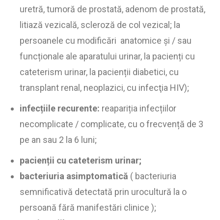
uretră, tumoră de prostată, adenom de prostată,
litiază vezicală, scleroză de col vezical; la
persoanele cu modificări anatomice și / sau
funcționale ale aparatului urinar, la pacienți cu
cateterism urinar, la pacienții diabetici, cu
transplant renal, neoplazici, cu infecţia HIV);
infecțiile recurente:
reapariția infecțiilor
necomplicate / complicate, cu o frecvență de 3
pe an sau 2 la 6 luni;
pacienții cu cateterism urinar;
bacteriuria asimptomatică
( bacteriuria
semnificativă detectată prin urocultură la o
persoană fără manifestări clinice );