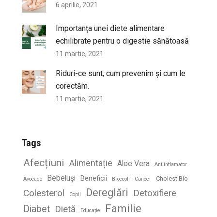
6 aprilie, 2021
Importanța unei diete alimentare
echilibrate pentru o digestie sănătoasă
11 martie, 2021
Riduri-ce sunt, cum prevenim și cum le
corectăm.
11 martie, 2021
Tags
Afecțiuni
Alimentație
Aloe Vera
Antiinflamator
Bebeluși
Beneficii
Cholest Bio
Avocado
Broccoli
Cancer
Dereglări
Colesterol
Detoxifiere
Copii
Familie
Diabet
Dietă
Educație