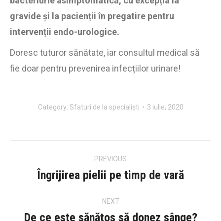
bacteriurie asimptomatică, cu excepția la
gravide și la pacienții în pregatire pentru
intervenții endo-urologice.
Doresc tuturor sănătate, iar consultul medical să
fie doar pentru prevenirea infecțiilor urinare!
Category:
Sfaturi de la specialiști
3 iulie, 2020
Post
PREVIOUS
navigation
Îngrijirea pielii pe timp de vară
Previous
post:
NEXT
De ce este sănătos să donez sânge?
Next