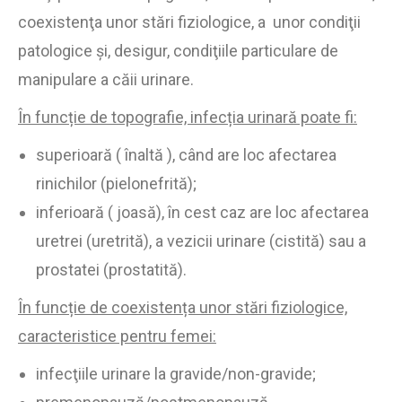
coexistenţa unor stări fiziologice, a unor condiţii
patologice şi, desigur, condiţiile particulare de
manipulare a căii urinare.
În funcție de topografie, infecția urinară poate fi:
superioară ( înaltă ), când are loc afectarea
rinichilor (pielonefrită);
inferioară ( joasă), în cest caz are loc afectarea
uretrei (uretrită), a vezicii urinare (cistită) sau a
prostatei (prostatită).
În funcție de coexistența unor stări fiziologice,
caracteristice pentru femei:
infecţiile urinare la gravide/non-gravide;