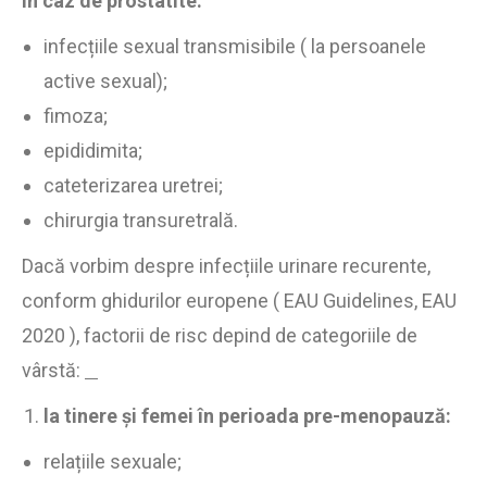
În caz de prostatite
:
infecțiile sexual transmisibile ( la persoanele
active sexual);
fimoza;
epididimita;
cateterizarea uretrei;
chirurgia transuretrală.
Dacă vorbim despre infecțiile urinare recurente,
conform ghidurilor europene ( EAU Guidelines, EAU
2020 ), factorii de risc depind de categoriile de
vârstă:
la tinere și femei în perioada pre-menopauză:
relațiile sexuale;