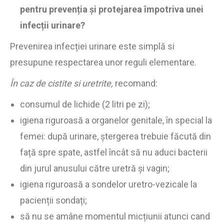
pentru prevenția și protejarea împotriva unei
infecții urinare?
Prevenirea infecției urinare este simplă si
presupune respectarea unor reguli elementare.
În caz de cistite si uretrite,
recomand:
consumul de lichide (2 litri pe zi);
igiena riguroasă a organelor genitale, în special la
femei: după urinare, ștergerea trebuie făcută din
față spre spate, astfel încât să nu aduci bacterii
din jurul anusului către uretră și vagin;
igiena riguroasă a sondelor uretro-vezicale la
pacienții sondați;
să nu se amâne momentul micțiunii atunci cand