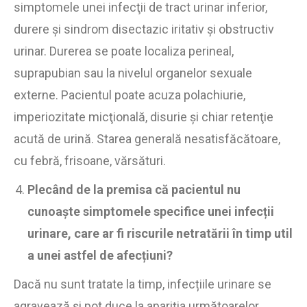
simptomele unei infecţii de tract urinar inferior,
durere şi sindrom disectazic iritativ şi obstructiv
urinar. Durerea se poate localiza perineal,
suprapubian sau la nivelul organelor sexuale
externe. Pacientul poate acuza polachiurie,
imperiozitate micţională, disurie şi chiar retenţie
acută de urină. Starea generală nesatisfăcătoare,
cu febră, frisoane, vărsături.
Plecând de la premisa că pacientul nu
cunoaște simptomele specifice unei infecții
urinare, care ar fi riscurile netratării în timp util
a unei astfel de afecțiuni?
Dacă nu sunt tratate la timp, infecțiile urinare se
agravează și pot duce la apariția următoarelor