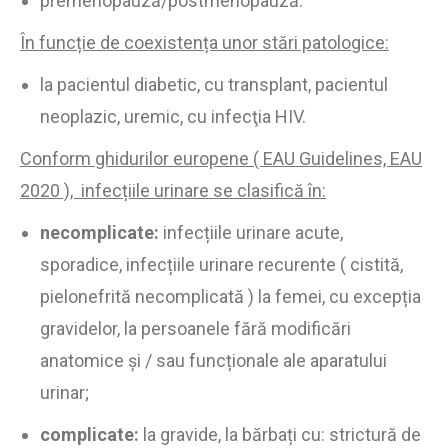
premenopauză/postmenopauză.
În funcție de coexistența unor stări patologice:
la pacientul diabetic, cu transplant, pacientul
neoplazic, uremic, cu infecţia HIV.
Conform ghidurilor europene ( EAU Guidelines, EAU
2020 ), infecțiile urinare se clasifică în:
necomplicate:
infecțiile urinare acute,
sporadice, infecțiile urinare recurente ( cistită,
pielonefrită necomplicată ) la femei, cu excepția
gravidelor, la persoanele fără modificări
anatomice și / sau funcționale ale aparatului
urinar;
complicate:
la gravide, la bărbați cu: strictură de