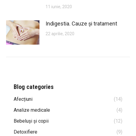
11 iunie, 2020
Indigestia. Cauze și tratament
22 aprilie, 2020
Blog categories
Afecțiuni
(14)
Analize medicale
(4)
Bebeluși și copii
(12)
Detoxifiere
(9)