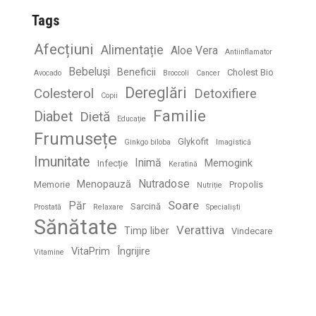
Tags
Afecțiuni
Alimentație
Aloe Vera
Antiinflamator
Bebeluși
Beneficii
Cholest Bio
Avocado
Broccoli
Cancer
Dereglări
Colesterol
Detoxifiere
Copii
Familie
Diabet
Dietă
Educație
Frumusețe
Glykofit
Ginkgo biloba
Imagistică
Imunitate
Inimă
Memogink
Infecție
Keratină
Nutradose
Menopauză
Memorie
Propolis
Nutriție
Soare
Păr
Sarcină
Prostată
Relaxare
Specialiști
Sănătate
Verattiva
Timp liber
Vindecare
VitaPrim
Îngrijire
Vitamine