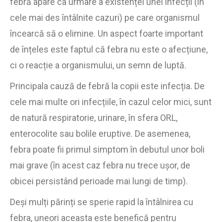
febră apare ca urmare a existenței unei infecții (în
cele mai des întâlnite cazuri) pe care organismul
încearcă să o elimine. Un aspect foarte important
de înțeles este faptul că febra nu este o afecțiune,
ci o reacție a organismului, un semn de luptă.
Principala cauză de febră la copii este infecția. De
cele mai multe ori infecțiile, în cazul celor mici, sunt
de natură respiratorie, urinare, în sfera ORL,
enterocolite sau bolile eruptive. De asemenea,
febra poate fii primul simptom în debutul unor boli
mai grave (în acest caz febra nu trece ușor, de
obicei persistând perioade mai lungi de timp).
Deși mulți părinți se sperie rapid la întâlnirea cu
febra, uneori aceasta este benefică pentru