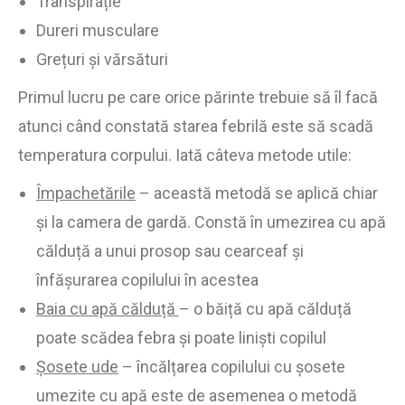
Transpirație
Dureri musculare
Grețuri și vărsături
Primul lucru pe care orice părinte trebuie să îl facă
atunci când constată starea febrilă este să scadă
temperatura corpului. Iată câteva metode utile:
Împachetările
– această metodă se aplică chiar
și la camera de gardă. Constă în umezirea cu apă
călduță a unui prosop sau cearceaf și
înfășurarea copilului în acestea
Baia cu apă călduță
– o băiță cu apă călduță
poate scădea febra și poate liniști copilul
Șosete ude
– încălțarea copilului cu șosete
umezite cu apă este de asemenea o metodă