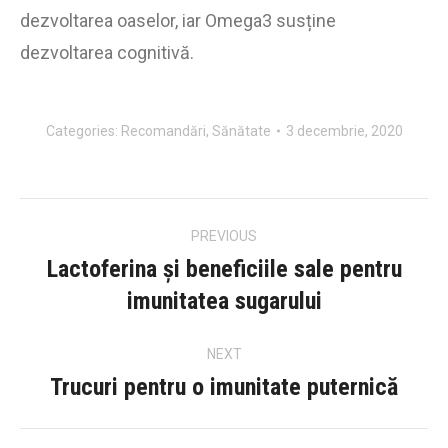
dezvoltarea oaselor, iar Omega3 susține
dezvoltarea cognitivă.
Categories:
Recomandări
,
Sănătate
3 decembrie, 2020
Post
PREVIOUS
navigation
Lactoferina și beneficiile sale pentru
Previous
imunitatea sugarului
post:
NEXT
Trucuri pentru o imunitate puternică
Next
post: