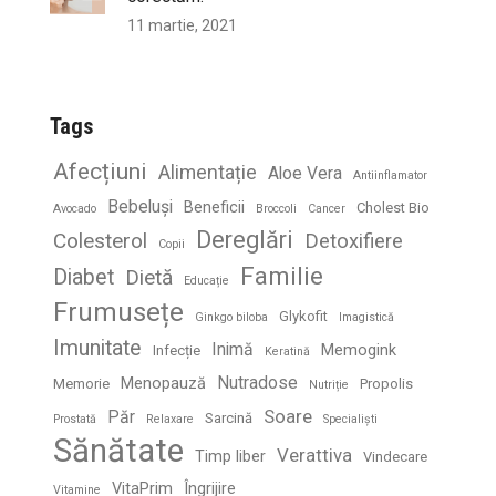
11 martie, 2021
Tags
Afecțiuni
Alimentație
Aloe Vera
Antiinflamator
Bebeluși
Beneficii
Cholest Bio
Avocado
Broccoli
Cancer
Dereglări
Colesterol
Detoxifiere
Copii
Familie
Diabet
Dietă
Educație
Frumusețe
Glykofit
Ginkgo biloba
Imagistică
Imunitate
Inimă
Memogink
Infecție
Keratină
Nutradose
Menopauză
Memorie
Propolis
Nutriție
Soare
Păr
Sarcină
Prostată
Relaxare
Specialiști
Sănătate
Verattiva
Timp liber
Vindecare
VitaPrim
Îngrijire
Vitamine