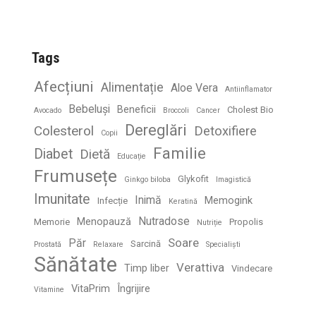
Tags
Afecțiuni
Alimentație
Aloe Vera
Antiinflamator
Bebeluși
Beneficii
Cholest Bio
Avocado
Broccoli
Cancer
Dereglări
Colesterol
Detoxifiere
Copii
Familie
Diabet
Dietă
Educație
Frumusețe
Glykofit
Ginkgo biloba
Imagistică
Imunitate
Inimă
Memogink
Infecție
Keratină
Nutradose
Menopauză
Memorie
Propolis
Nutriție
Soare
Păr
Sarcină
Prostată
Relaxare
Specialiști
Sănătate
Verattiva
Timp liber
Vindecare
VitaPrim
Îngrijire
Vitamine