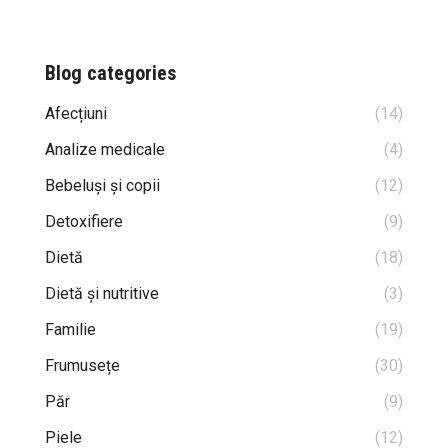
Blog categories
Afecțiuni
(14)
Analize medicale
(4)
Bebeluși și copii
(12)
Detoxifiere
(9)
Dietă
(18)
Dietă și nutritive
(3)
Familie
(19)
Frumusețe
(30)
Păr
(9)
Piele
(12)